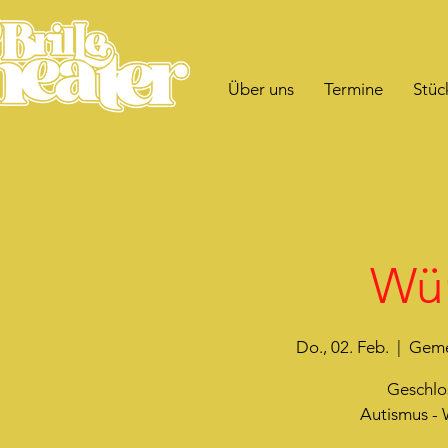
Über uns
Termine
Stüc
Wür
Do., 02. Feb.
  |  
Geme
Geschlo
Autismus - 