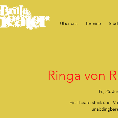
Über uns
Termine
Stüc
Ringa von Ra
Fr., 25. Ju
Ein Theaterstück über Vo
unabdingbare