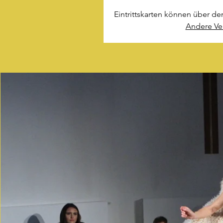
Eintrittskarten können über de
Andere Ve