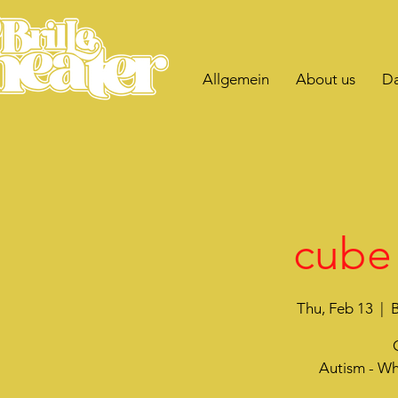
Allgemein
About us
Da
cube 
Thu, Feb 13
  |  
B
Autism - Wh