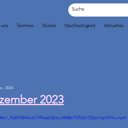
 uns
Termine
Stücke
Nachhaltigkeit
Aktuelles
an. 2024
zember 2023
7608e1_9d69384dc67749aab2bbc3488b7f2f2d/720p/mp4/file.mp4