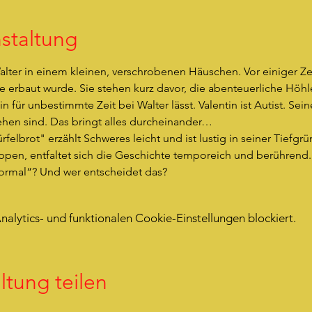
staltung
alter in einem kleinen, verschrobenen Häuschen. Vor einiger Zei
le erbaut wurde. Sie stehen kurz davor, die abenteuerliche Höh
in für unbestimmte Zeit bei Walter lässt. Valentin ist Autist. Se
ehen sind. Das bringt alles durcheinander…
elbrot" erzählt Schweres leicht und ist lustig in seiner Tiefgrü
ppen, entfaltet sich die Geschichte temporeich und berührend. 
normal“? Und wer entscheidet das?
lytics- und funktionalen Cookie-Einstellungen blockiert.
ltung teilen