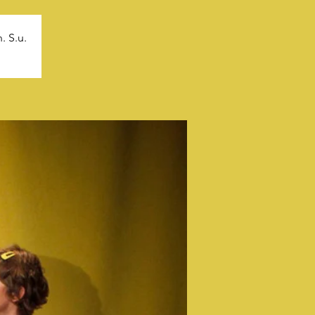
. S.u.