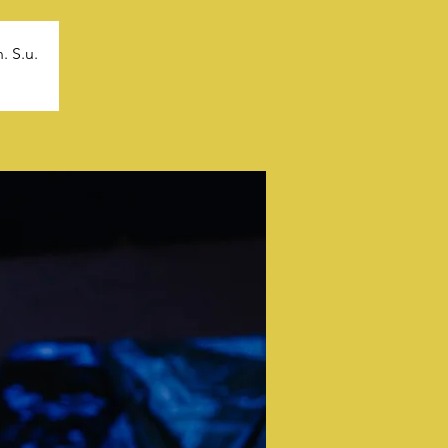
. S.u.