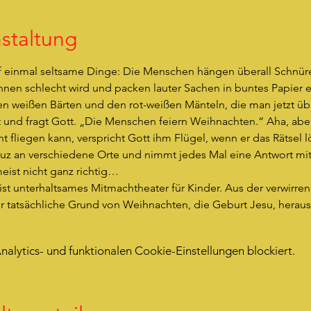
staltung
f einmal seltsame Dinge: Die Menschen hängen überall Schnür
ihnen schlecht wird und packen lauter Sachen in buntes Papier
en weißen Bärten und den rot-weißen Mänteln, die man jetzt übe
ht und fragt Gott. „Die Menschen feiern Weihnachten.“ Aha, aber
t fliegen kann, verspricht Gott ihm Flügel, wenn er das Rätsel l
uz an verschiedene Orte und nimmt jedes Mal eine Antwort mit
meist nicht ganz richtig…
ist unterhaltsames Mitmachtheater für Kinder. Aus der verwirrend
 tatsächliche Grund von Weihnachten, die Geburt Jesu, heraus
lytics- und funktionalen Cookie-Einstellungen blockiert.