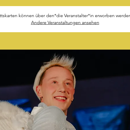
ittskarten können über den*die Veranstalter*in erworben werden
Andere Veranstaltungen ansehen