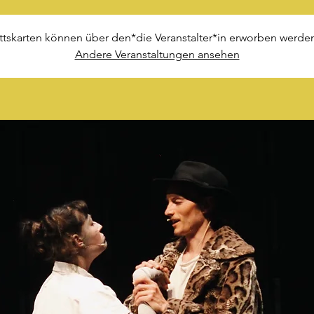
ittskarten können über den*die Veranstalter*in erworben werden
Andere Veranstaltungen ansehen