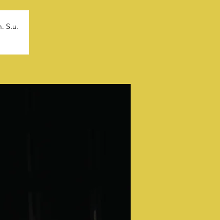
. S.u.