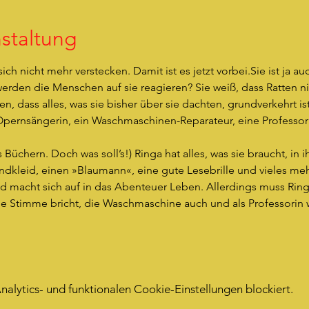
staltung
l sich nicht mehr verstecken. Damit ist es jetzt vorbei.Sie ist ja 
werden die Menschen auf sie reagieren? Sie weiß, dass Ratten n
n, dass alles, was sie bisher über sie dachten, grundverkehrt is
e Opernsängerin, ein Waschmaschinen-Reparateur, eine Professor
s Büchern. Doch was soll’s!) Ringa hat alles, was sie braucht, in 
dkleid, einen »Blaumann«, eine gute Lesebrille und vieles mehr.
d macht sich auf in das Abenteuer Leben. Allerdings muss Ringa 
 Stimme bricht, die Waschmaschine auch und als Professorin wi
lytics- und funktionalen Cookie-Einstellungen blockiert.