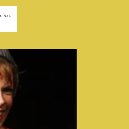
. S.u.