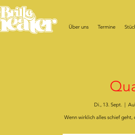
Über uns
Termine
Stüc
Qua
Di., 13. Sept.
  |  
Au
Wenn wirklich alles schief geh